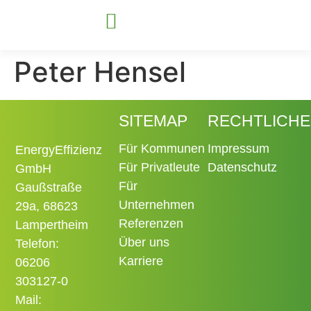
Peter Hensel
Für Kommunen
Für Unternehmen
SITEMAP
RECHTLICHE
Für Kommunen
Impressum
EnergyEffizienz
Für Privatleute
Datenschutz
GmbH
Für
Gaußstraße
Unternehmen
29a, 68623
Referenzen
Lampertheim
Über uns
Telefon:
Karriere
06206
303127-0
Mail: