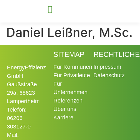
Daniel Leißner, M.Sc.
Für Kommunen
Für Unternehmen
SITEMAP
RECHTLICHE
Für Kommunen
Impressum
EnergyEffizienz
Für Privatleute
Datenschutz
GmbH
Für
Gaußstraße
Unternehmen
29a, 68623
Referenzen
Lampertheim
Über uns
Telefon:
Karriere
06206
303127-0
Mail: